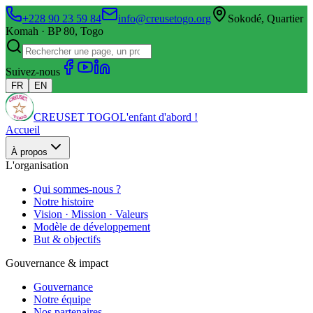
+228 90 23 59 84
info@creusetogo.org
Sokodé, Quartier
Komah · BP 80, Togo
Suivez-nous
FR
EN
CREUSET TOGO
L'enfant d'abord !
Accueil
À propos
L'organisation
Qui sommes-nous ?
Notre histoire
Vision · Mission · Valeurs
Modèle de développement
But & objectifs
Gouvernance & impact
Gouvernance
Notre équipe
Nos partenaires