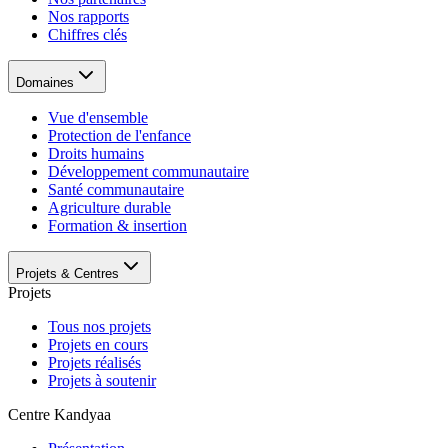
Nos rapports
Chiffres clés
Domaines
Vue d'ensemble
Protection de l'enfance
Droits humains
Développement communautaire
Santé communautaire
Agriculture durable
Formation & insertion
Projets & Centres
Projets
Tous nos projets
Projets en cours
Projets réalisés
Projets à soutenir
Centre Kandyaa