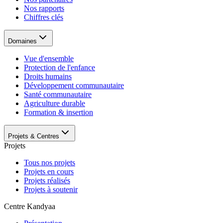
Nos rapports
Chiffres clés
Domaines
Vue d'ensemble
Protection de l'enfance
Droits humains
Développement communautaire
Santé communautaire
Agriculture durable
Formation & insertion
Projets & Centres
Projets
Tous nos projets
Projets en cours
Projets réalisés
Projets à soutenir
Centre Kandyaa