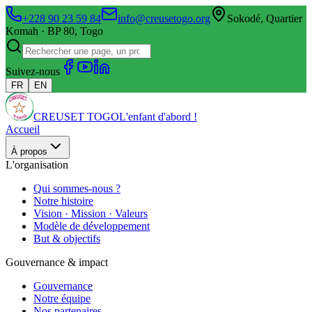
+228 90 23 59 84
info@creusetogo.org
Sokodé, Quartier
Komah · BP 80, Togo
Suivez-nous
FR
EN
CREUSET TOGO
L'enfant d'abord !
Accueil
À propos
L'organisation
Qui sommes-nous ?
Notre histoire
Vision · Mission · Valeurs
Modèle de développement
But & objectifs
Gouvernance & impact
Gouvernance
Notre équipe
Nos partenaires