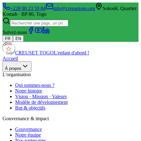
+228 90 23 59 84
info@creusetogo.org
Sokodé, Quartier
Komah · BP 80, Togo
Suivez-nous
FR
EN
CREUSET TOGO
L'enfant d'abord !
Accueil
À propos
L'organisation
Qui sommes-nous ?
Notre histoire
Vision · Mission · Valeurs
Modèle de développement
But & objectifs
Gouvernance & impact
Gouvernance
Notre équipe
Nos partenaires