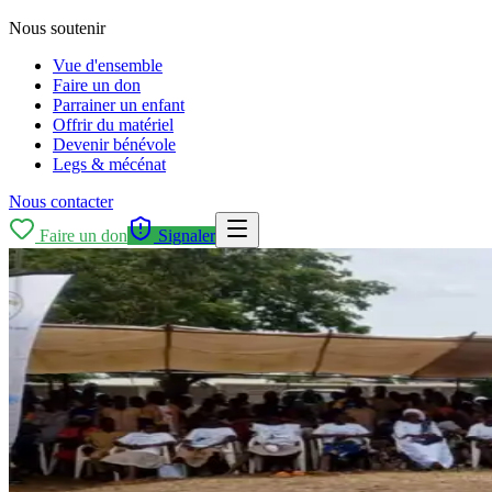
Nous soutenir
Vue d'ensemble
Faire un don
Parrainer un enfant
Offrir du matériel
Devenir bénévole
Legs & mécénat
Nous contacter
Faire un don
Signaler