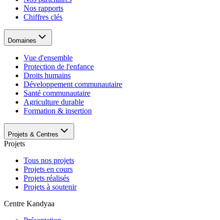
Nos rapports
Chiffres clés
Domaines
Vue d'ensemble
Protection de l'enfance
Droits humains
Développement communautaire
Santé communautaire
Agriculture durable
Formation & insertion
Projets & Centres
Projets
Tous nos projets
Projets en cours
Projets réalisés
Projets à soutenir
Centre Kandyaa