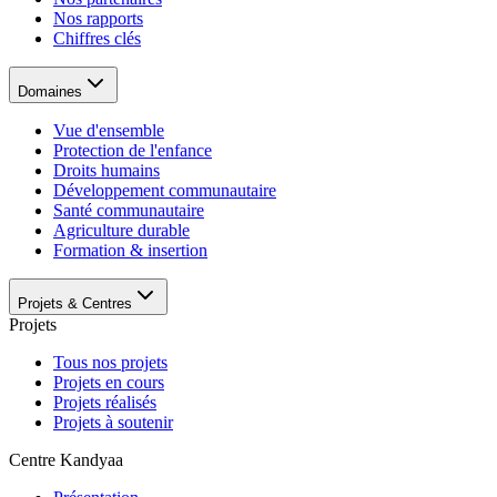
Nos rapports
Chiffres clés
Domaines
Vue d'ensemble
Protection de l'enfance
Droits humains
Développement communautaire
Santé communautaire
Agriculture durable
Formation & insertion
Projets & Centres
Projets
Tous nos projets
Projets en cours
Projets réalisés
Projets à soutenir
Centre Kandyaa