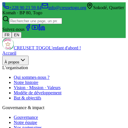
+228 90 23 59 84
info@creusetogo.org
Sokodé, Quartier
Komah · BP 80, Togo
Suivez-nous
FR
EN
CREUSET TOGO
L'enfant d'abord !
Accueil
À propos
L'organisation
Qui sommes-nous ?
Notre histoire
Vision · Mission · Valeurs
Modèle de développement
But & objectifs
Gouvernance & impact
Gouvernance
Notre équipe
Nos partenaires