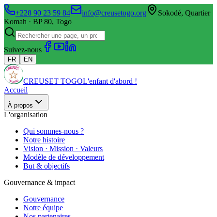
+228 90 23 59 84
info@creusetogo.org
Sokodé, Quartier
Komah · BP 80, Togo
Suivez-nous
FR
EN
CREUSET TOGO
L'enfant d'abord !
Accueil
À propos
L'organisation
Qui sommes-nous ?
Notre histoire
Vision · Mission · Valeurs
Modèle de développement
But & objectifs
Gouvernance & impact
Gouvernance
Notre équipe
Nos partenaires