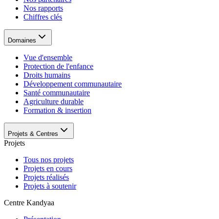
Nos rapports
Chiffres clés
Domaines
Vue d'ensemble
Protection de l'enfance
Droits humains
Développement communautaire
Santé communautaire
Agriculture durable
Formation & insertion
Projets & Centres
Projets
Tous nos projets
Projets en cours
Projets réalisés
Projets à soutenir
Centre Kandyaa